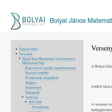
Felhasználói
fiók
Bolyai János Matemat
menüje
Verseny
Fő
Tagozati hírek
navigáció
Versenyek
Hajnal Imre Matematika Tesztverseny és
Módszertani Nap
A Bolyai Jáno
Regisztráció (iskolák, tagintézmények)
Nevezés (tanulók)
Feladatsorok, megoldások
Meghívó
rendezi meg a
Eredmények
Támogatók
Archívum
2025-2026
A versenyt sz
Versenykiírás
honlapján ker