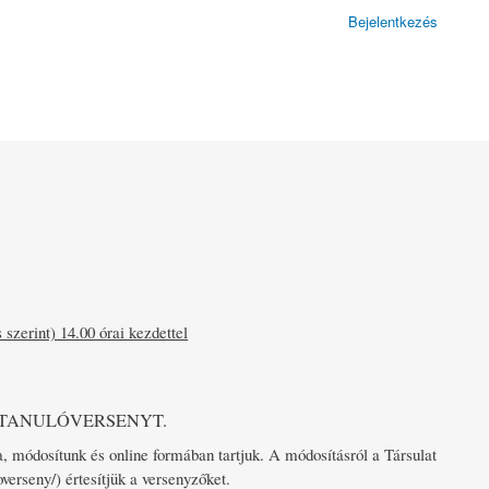
Bejelentkezés
szerint) 14.00 órai kezdettel
 TANULÓVERSENYT.
, módosítunk és online formában tartjuk. A módosításról a Társulat
erseny/) értesítjük a versenyzőket.