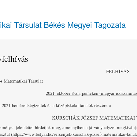
Ugrás
a
tartalomra
ikai Társulat Békés Megyei Tagozata
felhívás
FELHÍVÁS
s Matematikai Társulat
2021. október 8-án, pénteken (magyar időszámítás 
 2021-ben érettségizettek és a középiskolai tanulók részére a
KÜRSCHÁK JÓZSEF MATEMATIKAI
emélyes jelenléttel hirdetjük meg, amennyiben a járványhelyzet megkívánja
esztül (https://www.bolyai.hu/versenyek-kurschak-jozsef-matematikai-tanulov