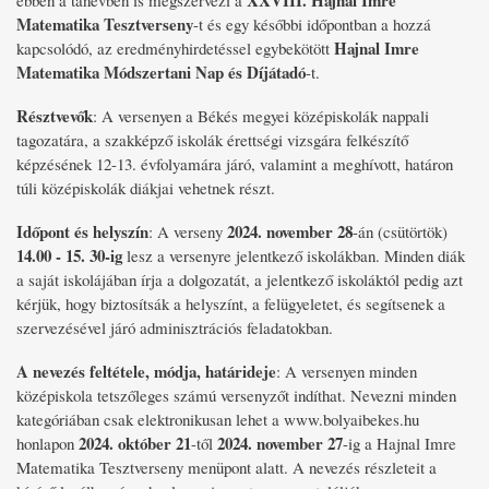
XXVIII. Hajnal Imre
ebben a tanévben is megszervezi a
Matematika Tesztverseny
-t és egy későbbi időpontban a hozzá
Hajnal Imre
kapcsolódó, az eredményhirdetéssel egybekötött
Matematika Módszertani Nap és Díjátadó
-t.
Résztvevők
: A versenyen a Békés megyei középiskolák nappali
tagozatára, a szakképző iskolák érettségi vizsgára felkészítő
képzésének 12-13. évfolyamára járó, valamint a meghívott, határon
túli középiskolák diákjai vehetnek részt.
Időpont és helyszín
2024. november 28
: A verseny
-án (csütörtök)
14.00 - 15. 30-ig
lesz a versenyre jelentkező iskolákban. Minden diák
a saját iskolájában írja a dolgozatát, a jelentkező iskoláktól pedig azt
kérjük, hogy biztosítsák a helyszínt, a felügyeletet, és segítsenek a
szervezésével járó adminisztrációs feladatokban.
A nevezés feltétele, módja, határideje
: A versenyen minden
középiskola tetszőleges számú versenyzőt indíthat. Nevezni minden
kategóriában csak elektronikusan lehet a www.bolyaibekes.hu
2024. október 21
2024. november 27
honlapon
-től
-ig a Hajnal Imre
Matematika Tesztverseny menüpont alatt. A nevezés részleteit a