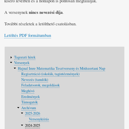
kísérő levélben és a honlapon is pontosan megtalálják.
nincs nevezési díja
A versenynek
.
További részletek a letölthető csatolásban.
Letöltés PDF formátumban
Fő
Tagozati hírek
navigáció
Versenyek
Hajnal Imre Matematika Tesztverseny és Módszertani Nap
Regisztráció (iskolák, tagintézmények)
Nevezés (tanulók)
Feladatsorok, megoldások
Meghívó
Eredmények
Támogatók
Archívum
2025-2026
Versenykiírás
2024-2025