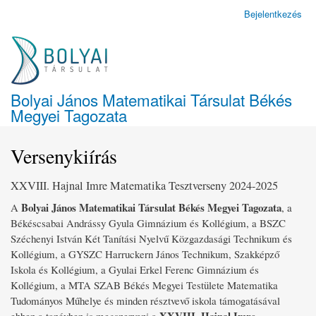
Ugrás
Bejelentkezés
Felhasználói
a
fiók
tartalomra
menüje
Bolyai János Matematikai Társulat Békés
Megyei Tagozata
Versenykiírás
XXVIII. Hajnal Imre Matematika Tesztverseny 2024-2025
Bolyai János Matematikai Társulat Békés Megyei Tagozata
A
, a
Békéscsabai Andrássy Gyula Gimnázium és Kollégium, a BSZC
Széchenyi István Két Tanítási Nyelvű Közgazdasági Technikum és
Kollégium, a GYSZC Harruckern János Technikum, Szakképző
Iskola és Kollégium, a Gyulai Erkel Ferenc Gimnázium és
Kollégium, a MTA SZAB Békés Megyei Testülete Matematika
Tudományos Műhelye és minden résztvevő iskola támogatásával