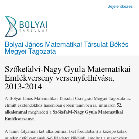
Ugrás
Bejelentkezés
Felhasználói
a
fiók
tartalomra
menüje
Bolyai János Matematikai Társulat Békés
Megyei Tagozata
Szőkefalvi-Nagy Gyula Matematikai
Emlékverseny versenyfelhívása,
2013-2014
A Bolyai János Matematikai Társulat Csongrád Megyei Tagozata az
52.
elmúlt esztendőkhöz hasonlóan ebben tanévben is, immáron
alkalommal
Szőkefalvi-Nagy Gyula Matematikai
meghirdeti a
Emlékversenyt
.
A tanév folyamán két alkalommal (két fordulóban) a középiskolák
minden évfolyamának 6-6 feladatot küldünk, amelyet a versenyben