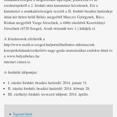
eredményekről a 2. forduló után kimutatást készítenek. Ezt a
kimutatást a munkaközösségek vezetői a II. forduló beadási határideje
utáni két héten belül Békés megyéből Marczis Györgynek, Bács-
Kiskun megyéből Varga Józsefnek, a többi iskolából Kosztolányi
Józsefnek (6720 Szeged, Aradi vértanúk tere 1.) küldjék el.
A feladatsorok elérhetők a
http://www.math.u-szeged.hu/portal/hu/fontos-informaciok-
kozepiskolaknak/szokefalvi-nagy-gyula-matematikai-emlekve.html és
a www.bolyaibekes.hu
internet címen is.
A fordulók időpontjai:
I. iskolai forduló; beadási határidő: 2014. január 31.
II. iskolai forduló; beadási határidő: 2014. február 28.
III. zárthelyi forduló; tervezett időpont: 2014. április
Fő
Tagozati hírek
navigáció