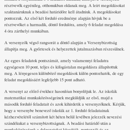
résztvevők egyénileg, otthonukban oldanak meg. A leírt megoldásokat
szaktanáruknak a beadási határidőre kell átadniuk. A megoldásokat
pontozzuk. Az első két forduló eredménye alapján hívjuk be a
résztvevőket a harmadik, döntő fordulóra, amely 6 feladat megoldása
4 óra zárthelyi munkában.
A versenyzők végső rangsorát a döntő alapján a Versenybizottság
állapítja meg. A győztesek és helyezettek jutalmazásban részesülnek.
Az egyes feladatok pontszámát, amely valamennyi feladatra
egységesen 10 pont, teljes és kifogástalan megoldásra állapítottuk
meg. A lényegesen különböző megoldások külön pontozhatók, de egy
feladat megoldásáért legfeljebb 15 pont adható.
A versenyt az előző évekhez hasonlóan bonyolítjuk le. Az iskolák
matematikai munkaközösségeinek megküldjük az első, majd a
második forduló feladatait és azok kihirdetik a versenyzőknek. Kérjük,
hogy a versenybe benevező iskolák az 1. forduló feladatainak
kézhezvételétől számított két héten belül levélben jelezzék nevezési
szándékukat a versenybizottságnak. A beadási határidő után a
munkaközösségek a dolgozatokat kijavítják, pontozzák és az