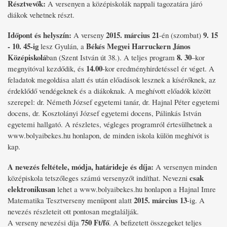
Résztvevők:
A versenyen a középiskolák nappali tagozatára járó
diákok vehetnek részt.
Időpont és helyszín:
2015. március 21
9. 15
A verseny
-én (szombat)
- 10. 45-ig
Békés Megyei Harruckern János
lesz Gyulán, a
Középiskolá
8. 30
ban (Szent István út 38.). A teljes program
–kor
14.00
megnyitóval kezdődik, és
-kor eredményhirdetéssel ér véget. A
feladatok megoldása alatt és után előadások lesznek a kísérőknek, az
érdeklődő vendégeknek és a diákoknak. A meghívott előadók között
szerepel: dr. Németh József egyetemi tanár, dr. Hajnal Péter egyetemi
docens, dr. Kosztolányi József egyetemi docens, Pálinkás István
egyetemi hallgató. A részletes, végleges programról értesülhetnek a
www.bolyaibekes.hu honlapon, de minden iskola külön meghívót is
kap.
A nevezés feltétele, módja, határideje és díja:
A versenyen minden
csak
középiskola tetszőleges számú versenyzőt indíthat. Nevezni
elektronikusan
lehet a www.bolyaibekes.hu honlapon a Hajnal Imre
2015. március 13
Matematika Tesztverseny menüpont alatt
-ig. A
nevezés részleteit ott pontosan megtalálják.
750 Ft/fő
A verseny nevezési díja
. A befizetett összegeket teljes