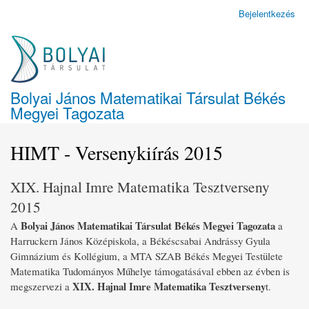
Ugrás
Bejelentkezés
Felhasználói
a
fiók
tartalomra
menüje
Bolyai János Matematikai Társulat Békés
Megyei Tagozata
HIMT - Versenykiírás 2015
XIX. Hajnal Imre Matematika Tesztverseny
2015
Bolyai János Matematikai Társulat Békés Megyei Tagozata
A
a
Harruckern János Középiskola, a Békéscsabai Andrássy Gyula
Gimnázium és Kollégium, a MTA SZAB Békés Megyei Testülete
Matematika Tudományos Műhelye támogatásával ebben az évben is
XIX. Hajnal Imre Matematika Tesztverseny
megszervezi a
t.