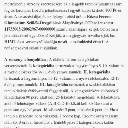
mértékben a verseny szervezésére és a legjobb tanulók jutalmazására
800 Ft
fogjuk fordítani. Ebéd a jelentkezéssel együtt külön kérhető
-os
Rózsa Ferenc
áron. A nevezési díjat és az igényelt ebéd árát a
Gimnázium Szülők-Öregdiákok Alapítványa
OTP-nél vezetett
11733003-20062967-00000000
számú számlájára kérjük befizetni a
jelentkezéssel egyidőben! Kérjük, a megjegyzés rovatba írják be:
HIMT
iskolája nevét
számlázási címet
és a versenyző
, a
! A
befizetésekről számlát küldünk.
A verseny lebonyolítása:
A diákok három kategóriában
I. kategóriába
versenyeznek.
tartoznak a hagyományos 9-10. valamint
II. kategóriába
a nyelvi előkészítős 9-11. évfolyamos tanulók.
tartoznak a hagyományos 11-12. valamint a nyelvi előkészítős 12-13.
III. kategóriába
évfolyamos tanulók.
tartoznak a szakiskolákban
tanuló diákok évfolyamtól függetlenül. A kategóriánként különböző
feladatlapon 90 perc alatt kell 25 feladatot megoldani. A feladatokra
adott 5 lehetséges válasz (A,B,C,D,E) közül kell kiválasztani a
pontosan egy helyeset. Jó válaszért 5 pont, hibásért 0 pont jár. Ha a
tanuló a kérdésre nem válaszol, 2 pontot kap. Eredményt a verseny
után kb. 3 órával hirdetünk a fentebb jelzett kategóriákban külön-