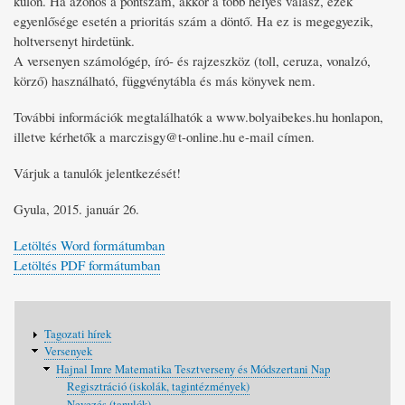
külön. Ha azonos a pontszám, akkor a több helyes válasz, ezek
egyenlősége esetén a prioritás szám a döntő. Ha ez is megegyezik,
holtversenyt hirdetünk.
A versenyen számológép, író- és rajzeszköz (toll, ceruza, vonalzó,
körző) használható, függvénytábla és más könyvek nem.
További információk megtalálhatók a www.bolyaibekes.hu honlapon,
illetve kérhetők a marczisgy@t-online.hu e-mail címen.
Várjuk a tanulók jelentkezését!
Gyula, 2015. január 26.
Letöltés Word formátumban
Letöltés PDF formátumban
Fő
Tagozati hírek
navigáció
Versenyek
Hajnal Imre Matematika Tesztverseny és Módszertani Nap
Regisztráció (iskolák, tagintézmények)
Nevezés (tanulók)