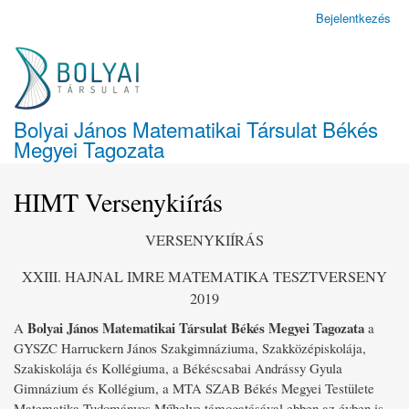
Ugrás
Bejelentkezés
Felhasználói
a
fiók
tartalomra
menüje
Bolyai János Matematikai Társulat Békés
Megyei Tagozata
HIMT Versenykiírás
VERSENYKIÍRÁS
XXIII. HAJNAL IMRE MATEMATIKA TESZTVERSENY
2019
Bolyai János Matematikai Társulat Békés Megyei Tagozata
A
a
GYSZC Harruckern János Szakgimnáziuma, Szakközépiskolája,
Szakiskolája és Kollégiuma, a Békéscsabai Andrássy Gyula
Gimnázium és Kollégium, a MTA SZAB Békés Megyei Testülete
Matematika Tudományos Műhelye támogatásával ebben az évben is