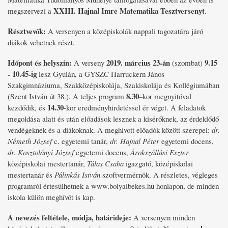
XXIII. Hajnal Imre Matematika Tesztversenyt
megszervezi a
.
Résztvevők:
A versenyen a középiskolák nappali tagozatára járó
diákok vehetnek részt.
Időpont és helyszín:
2019. március 23-án
9.15
A verseny
(szombat)
- 10.45-ig
lesz Gyulán, a GYSZC Harruckern János
Szakgimnáziuma, Szakközépiskolája, Szakiskolája és Kollégiumában
8.30
(Szent István út 38.). A teljes program
–kor megnyitóval
14.30
kezdődik, és
-kor eredményhirdetéssel ér véget. A feladatok
megoldása alatt és után előadások lesznek a kísérőknek, az érdeklődő
vendégeknek és a diákoknak. A meghívott előadók között szerepel:
dr.
Németh József
c. egyetemi tanár,
dr. Hajnal Péter
egyetemi docens,
dr. Kosztolányi József
egyetemi docens,
Árokszállási Eszter
középiskolai mestertanár,
Tálas Csaba
igazgató, középiskolai
mestertanár és
Pálinkás István
szoftvermérnök. A részletes, végleges
programról értesülhetnek a www.bolyaibekes.hu honlapon, de minden
iskola külön meghívót is kap.
A nevezés feltétele, módja, határideje:
A versenyen minden