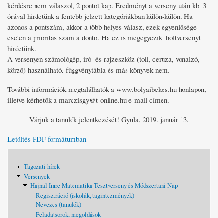
kérdésre nem válaszol, 2 pontot kap. Eredményt a verseny után kb. 3
órával hirdetünk a fentebb jelzett kategóriákban külön-külön. Ha
azonos a pontszám, akkor a több helyes válasz, ezek egyenlősége
esetén a prioritás szám a döntő. Ha ez is megegyezik, holtversenyt
hirdetünk.
A versenyen számológép, író- és rajzeszköz (toll, ceruza, vonalzó,
körző) használható, függvénytábla és más könyvek nem.
További információk megtalálhatók a www.bolyaibekes.hu honlapon,
illetve kérhetők a marczisgy@t-online.hu e-mail címen.
Várjuk a tanulók jelentkezését! Gyula, 2019. január 13.
Letöltés PDF formátumban
Fő
Tagozati hírek
navigáció
Versenyek
Hajnal Imre Matematika Tesztverseny és Módszertani Nap
Regisztráció (iskolák, tagintézmények)
Nevezés (tanulók)
Feladatsorok, megoldások