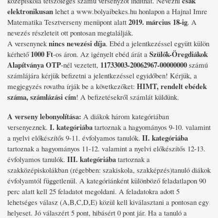
csak
középiskola tetszőleges számú versenyzőt indíthat. Nevezni
elektronikusan
lehet a www.bolyaibekes.hu honlapon a Hajnal Imre
2019. március 18-ig
Matematika Tesztverseny menüpont alatt
. A
nevezés részleteit ott pontosan megtalálják.
nincs nevezési díja
A versenynek
. Ebéd a jelentkezéssel együtt külön
1000 Ft
Szülők-Öregdiákok
kérhető
-os áron. Az igényelt ebéd árát a
Alapítványa
OTP
11733003-20062967-00000000
-nél vezetett,
számú
számlájára kérjük befizetni a jelentkezéssel egyidőben! Kérjük, a
HIMT, rendelt ebédek
megjegyzés rovatba írják be a következőket:
száma, számlázási cím
! A befizetésekről számlát küldünk.
A verseny lebonyolítása:
A diákok három kategóriában
I. kategóriába
versenyeznek.
tartoznak a hagyományos 9-10. valamint
II. kategóriába
a nyelvi előkészítős 9-11. évfolyamos tanulók.
tartoznak a hagyományos 11-12. valamint a nyelvi előkészítős 12-13.
III. kategóriába
évfolyamos tanulók.
tartoznak a
szakközépiskolákban (régebben: szakiskola, szakképzés)tanuló diákok
évfolyamtól függetlenül. A kategóriánként különböző feladatlapon 90
perc alatt kell 25 feladatot megoldani. A feladatokra adott 5
lehetséges válasz (A,B,C,D,E) közül kell kiválasztani a pontosan egy
helyeset. Jó válaszért 5 pont, hibásért 0 pont jár. Ha a tanuló a