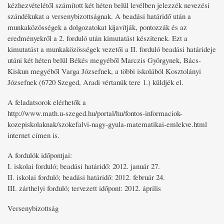
kézhezvételétől számított két héten belül levélben jelezzék nevezési
szándékukat a versenybizottságnak. A beadási határidő után a
munkaközösségek a dolgozatokat kijavítják, pontozzák és az
eredményekről a 2. forduló után kimutatást készítenek. Ezt a
kimutatást a munkaközösségek vezetői a II. forduló beadási határideje
utáni két héten belül Békés megyéből Marczis Györgynek, Bács-
Kiskun megyéből Varga Józsefnek, a többi iskolából Kosztolányi
Józsefnek (6720 Szeged, Aradi vértanúk tere 1.) küldjék el.
A feladatsorok elérhetők a
http://www.math.u-szeged.hu/portal/hu/fontos-informaciok-
kozepiskolaknak/szokefalvi-nagy-gyula-matematikai-emlekve.html
internet címen is.
A fordulók időpontjai:
I. iskolai forduló; beadási határidő: 2012. január 27.
II. iskolai forduló; beadási határidő: 2012. február 24.
III. zárthelyi forduló; tervezett időpont: 2012. április
Versenybizottság