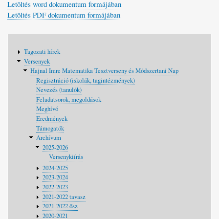
Letöltés word dokumentum formájában
Letöltés PDF dokumentum formájában
Fő
Tagozati hírek
navigáció
Versenyek
Hajnal Imre Matematika Tesztverseny és Módszertani Nap
Regisztráció (iskolák, tagintézmények)
Nevezés (tanulók)
Feladatsorok, megoldások
Meghívó
Eredmények
Támogatók
Archívum
2025-2026
Versenykiírás
2024-2025
2023-2024
2022-2023
2021-2022 tavasz
2021-2022 ősz
2020-2021