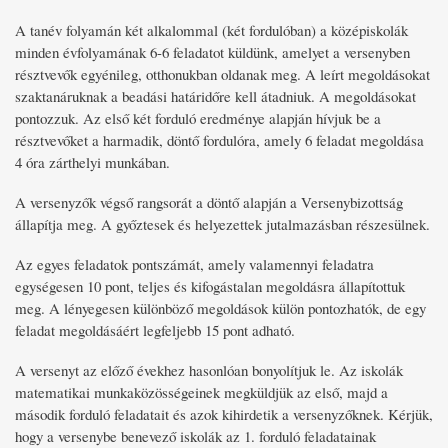
A tanév folyamán két alkalommal (két fordulóban) a középiskolák
minden évfolyamának 6-6 feladatot küldünk, amelyet a versenyben
résztvevők egyénileg, otthonukban oldanak meg. A leírt megoldásokat
szaktanáruknak a beadási határidőre kell átadniuk. A megoldásokat
pontozzuk. Az első két forduló eredménye alapján hívjuk be a
résztvevőket a harmadik, döntő fordulóra, amely 6 feladat megoldása
4 óra zárthelyi munkában.
A versenyzők végső rangsorát a döntő alapján a Versenybizottság
állapítja meg. A győztesek és helyezettek jutalmazásban részesülnek.
Az egyes feladatok pontszámát, amely valamennyi feladatra
egységesen 10 pont, teljes és kifogástalan megoldásra állapítottuk
meg. A lényegesen különböző megoldások külön pontozhatók, de egy
feladat megoldásáért legfeljebb 15 pont adható.
A versenyt az előző évekhez hasonlóan bonyolítjuk le. Az iskolák
matematikai munkaközösségeinek megküldjük az első, majd a
második forduló feladatait és azok kihirdetik a versenyzőknek. Kérjük,
hogy a versenybe benevező iskolák az 1. forduló feladatainak