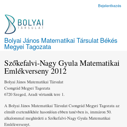
Ugrás
Bejelentkezés
Felhasználói
a
fiók
tartalomra
menüje
Bolyai János Matematikai Társulat Békés
Megyei Tagozata
Szőkefalvi-Nagy Gyula Matematikai
Emlékverseny 2012
Bolyai János Matematikai Társulat
Csongrád Megyei Tagozata
6720 Szeged, Aradi vértanúk tere 1.
A Bolyai János Matematikai Társulat Csongrád Megyei Tagozata az
elmúlt esztendőkhöz hasonlóan ebben tanévben is, immáron 50.
alkalommal meghirdeti a Szőkefalvi-Nagy Gyula Matematikai
Emlékversenyt.