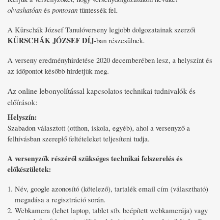
olvashatóan
és
pontosan
tüntessék fel.
A Kürschák József Tanulóverseny legjobb dolgozatainak szerzői
KÜRSCHÁK JÓZSEF DÍJ
-ban részesülnek.
A verseny eredményhirdetése 2020 decemberében lesz, a helyszínt és
az időpontot később hirdetjük meg.
Az online lebonyolítással kapcsolatos technikai tudnivalók és
előírások:
Helyszín:
Szabadon választott (otthon, iskola, egyéb), ahol a versenyző a
felhívásban szereplő feltételeket teljesíteni tudja.
A versenyzők részéről szükséges technikai felszerelés és
előkészületek:
Név, google azonosító (kötelező), tartalék email cím (választható)
megadása a regisztráció során.
Webkamera (lehet laptop, tablet stb. beépített webkamerája) vagy