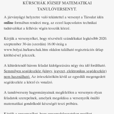
KÜRSCHÁK JÓZSEF MATEMATIKAI
TANULÓVERSENYT.
A járványügyi helyzetre való tekintettel a versenyt a Társulat idén
online
formában rendezi meg, az ezzel kapcsolatos technikai
tudnivalókat a felhívás végén tesszük közzé.
Kérjük a versenyzőket, hogy részvételi szándékukat legkésőbb 2020.
szeptember 30-án (szerdán) 16.00 óráig a
www.bolyai.hu/kurschak.htm oldalon található regisztrációs űrlap
kitöltésével jelezzék.
A kihirdetendő három feladat kidolgozására négy óra idő fordítható.
Semmilyen segédeszköz (könyv, jegyzet, elektronikus segédeszköz)
nem használható.
Az íróeszközökön kívül az egyedüli megengedett
segédeszköz a körző és vonalzó.
A tanulóverseny hagyományainak megfelelően a versenyen olyan
feladatok szerepelnek, amelyek megoldása a versenyzők önálló
matematikai gondolkodó készségét teszi próbára.
Kérjük a versenyzőket, hogy versenydolgozatukon nevüket