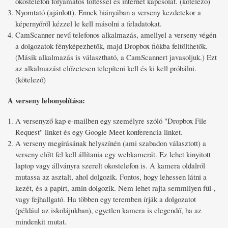
okostelefon folyamatos töltéssel és internet kapcsolat. (kötelező)
Nyomtató (ajánlott). Ennek hiányában a verseny kezdetekor a
képernyőről kézzel le kell másolni a feladatokat.
CamScanner nevű telefonos alkalmazás, amellyel a verseny végén
a dolgozatok fényképezhetők, majd Dropbox fiókba feltölthetők.
(Másik alkalmazás is választható, a CamScannert javasoljuk.) Ezt
az alkalmazást előzetesen telepíteni kell és ki kell próbálni.
(kötelező)
A verseny lebonyolítása:
A versenyző kap e-mailben egy személyre szóló "Dropbox File
Request" linket és egy Google Meet konferencia linket.
A verseny megírásának helyszínén (ami szabadon választott) a
verseny előtt fel kell állítania egy webkamerát. Ez lehet kinyitott
laptop vagy állványra szerelt okostelefon is. A kamera oldalról
mutassa az asztalt, ahol dolgozik. Fontos, hogy lehessen látni a
kezét, és a papírt, amin dolgozik. Nem lehet rajta semmilyen fül-,
vagy fejhallgató. Ha többen egy teremben írják a dolgozatot
(például az iskolájukban), egyetlen kamera is elegendő, ha az
mindenkit mutat.