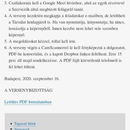
Csatlakoznia kell a Google Meet híváshoz, ahol az egyik résztvevő
a Szervezők által megbízott felügyelő tanár.
A verseny kezdetén megkapja a feladatokat e-mailben, de letöltheti
a Társulat honlapjáról is. Ha van nyomtatója, kinyomtatja; ha nincs,
lemásolja a képernyőről. Innen kezdve nem lehet vele szemben
képernyő.
A megoldásokat kézzel, tollal kell írni.
A verseny végén a CamScannerrel le kell fényképezni a dolgozatot,
PDF-be konvertálni, és a kapott Dropbox linken feltölteni. Erre 15
perc áll majd rendelkezésre. A PDF fájlt közvetlenül telefonról is
fel lehet tölteni.
Budapest, 2020. szeptember 16.
A VERSENYBIZOTTSÁG
Letöltés PDF formátumban
Fő
Tagozati hírek
navigáció
Versenyek