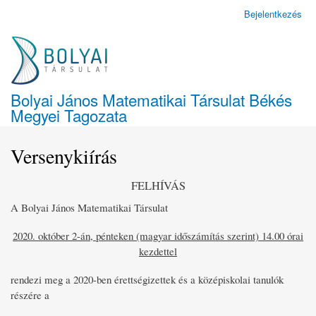
Ugrás
Bejelentkezés
Felhasználói
a
fiók
tartalomra
menüje
Bolyai János Matematikai Társulat Békés
Megyei Tagozata
Versenykiírás
FELHÍVÁS
A Bolyai János Matematikai Társulat
2020. október 2-án, pénteken (magyar időszámítás szerint) 14.00 órai
kezdettel
rendezi meg a 2020-ben érettségizettek és a középiskolai tanulók
részére a