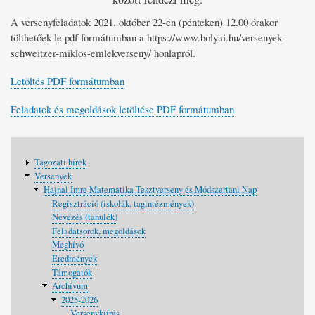
A versenyfeladatok
2021. október 22-én (pénteken) 12.00
órakor
tölthetőek le pdf formátumban a https://www.bolyai.hu/versenyek-
schweitzer-miklos-emlekverseny/ honlapról.
Letöltés PDF formátumban
Feladatok és megoldások letöltése PDF formátumban
Fő
Tagozati hírek
navigáció
Versenyek
Hajnal Imre Matematika Tesztverseny és Módszertani Nap
Regisztráció (iskolák, tagintézmények)
Nevezés (tanulók)
Feladatsorok, megoldások
Meghívó
Eredmények
Támogatók
Archívum
2025-2026
Versenykiírás