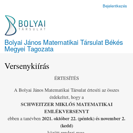
Ugrás
Bejelentkezés
Felhasználói
a
fiók
tartalomra
menüje
Bolyai János Matematikai Társulat Békés
Megyei Tagozata
Versenykiírás
ÉRTESÍTÉS
A Bolyai János Matematikai Társulat értesíti az összes
érdekeltet, hogy a
SCHWEITZER MIKLÓS MATEMATIKAI
EMLÉKVERSENYT
2021. október 22. (péntek) és november 2.
ebben a tanévben
(kedd)
között rendezi meg.